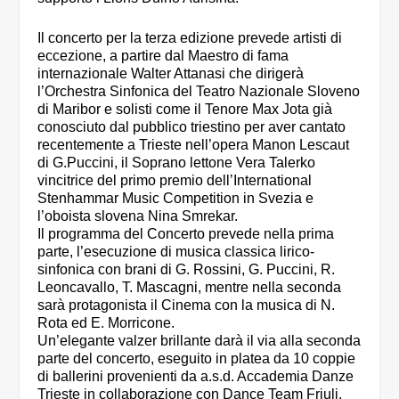
Il concerto per la terza edizione prevede artisti di
eccezione, a partire dal Maestro di fama
internazionale Walter Attanasi che dirigerà
l’Orchestra Sinfonica del Teatro Nazionale Sloveno
di Maribor e solisti come il Tenore Max Jota già
conosciuto dal pubblico triestino per aver cantato
recentemente a Trieste nell’opera Manon Lescaut
di G.Puccini, il Soprano lettone Vera Talerko
vincitrice del primo premio dell’International
Stenhammar Music Competition in Svezia e
l’oboista slovena Nina Smrekar.
Il programma del Concerto prevede nella prima
parte, l’esecuzione di musica classica lirico-
sinfonica con brani di G. Rossini, G. Puccini, R.
Leoncavallo, T. Mascagni, mentre nella seconda
sarà protagonista il Cinema con la musica di N.
Rota ed E. Morricone.
Un’elegante valzer brillante darà il via alla seconda
parte del concerto, eseguito in platea da 10 coppie
di ballerini provenienti da a.s.d. Accademia Danze
Trieste in collaborazione con Dance Team Friuli,