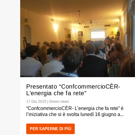
Presentato “ConfcommercioCÈR-
L’energia che fa rete”
17 Giu 2025
|
Green news
“ConfcommercioCÈR- L’energia che fa rete” è
l’iniziativa che si è svolta lunedì 16 giugno a...
PER SAPERNE DI PIÙ