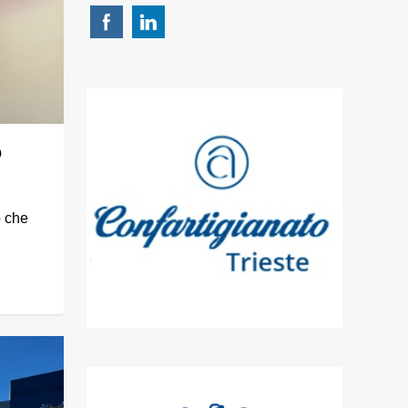
o
o che