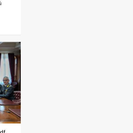
ù
Gdf