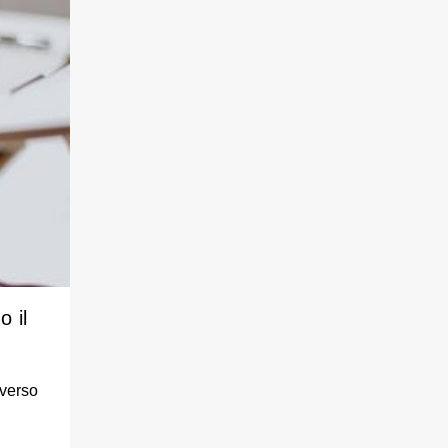
o il
averso