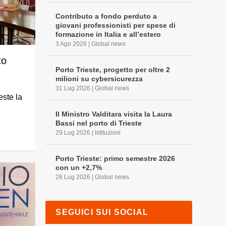
Contributo a fondo perduto a
giovani professionisti per spese di
formazione in Italia e all’estero
3 Ago 2026
|
Global news
to
Porto Trieste, progetto per oltre 2
milioni su cybersicurezza
31 Lug 2026
|
Global news
este la
Il Ministro Valditara visita la Laura
Bassi nel porto di Trieste
29 Lug 2026
|
Istituzioni
Porto Trieste: primo semestre 2026
con un +2,7%
28 Lug 2026
|
Global news
SEGUICI SUI SOCIAL