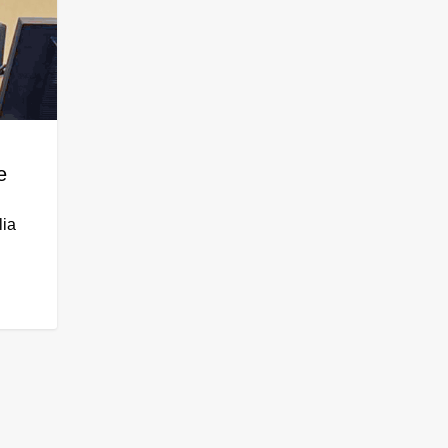
e
lia