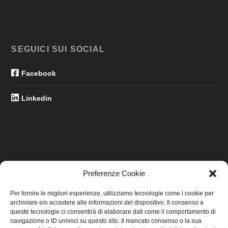
SEGUICI SUI SOCIAL
Facebook
Linkedin
Preferenze Cookie
LINK UTILI
Per fornire le migliori esperienze, utilizziamo tecnologie come i cookie per
archiviare e/o accedere alle informazioni del dispositivo. Il consenso a
Home
queste tecnologie ci consentirà di elaborare dati come il comportamento di
navigazione o ID univoci su questo sito. Il mancato consenso o la sua