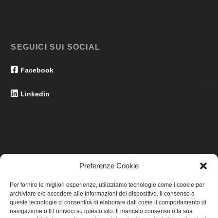
SEGUICI SUI SOCIAL
Facebook
Linkedin
Preferenze Cookie
LINK UTILI
Per fornire le migliori esperienze, utilizziamo tecnologie come i cookie per
archiviare e/o accedere alle informazioni del dispositivo. Il consenso a
Home
queste tecnologie ci consentirà di elaborare dati come il comportamento di
navigazione o ID univoci su questo sito. Il mancato consenso o la sua