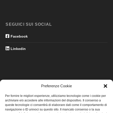
SEGUICI SUI SOCIAL
Facebook
Linkedin
Preferenze Cookie
LINK UTILI
Per fornire le migliori esperienze, utilizziamo tecnologie come i cookie per
archiviare e/o accedere alle informazioni del dispositivo. Il consenso a
Home
queste tecnologie ci consentirà di elaborare dati come il comportamento di
navigazione o ID univoci su questo sito. Il mancato consenso o la sua