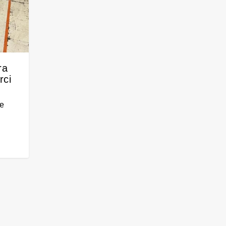
ra
rci
ne