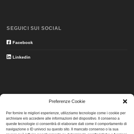
SEGUICI SUI SOCIAL
Facebook
Linkedin
Preferenze Cookie
LINK UTILI
Per fornire le migliori esperienze, utilizziamo tecnologie come i cookie per
archiviare e/o accedere alle informazioni del dispositivo. Il consenso a
Home
queste tecnologie ci consentirà di elaborare dati come il comportamento di
navigazione o ID univoci su questo sito. Il mancato consenso o la sua