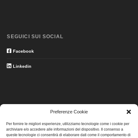
SEGUICI SUI SOCIAL
Facebook
Linkedin
Preferenze Cookie
LINK UTILI
Per fornire le migliori esperienze, utilizziamo tecnologie come i cookie per
archiviare e/o accedere alle informazioni del dispositivo. Il consenso a
Home
queste tecnologie ci consentirà di elaborare dati come il comportamento di