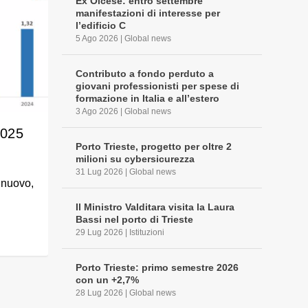
Ex Olcese: entro settembre
manifestazioni di interesse per
l’edificio C
5 Ago 2026
|
Global news
Contributo a fondo perduto a
giovani professionisti per spese di
formazione in Italia e all’estero
3 Ago 2026
|
Global news
2025
Porto Trieste, progetto per oltre 2
milioni su cybersicurezza
31 Lug 2026
|
Global news
n nuovo,
Il Ministro Valditara visita la Laura
Bassi nel porto di Trieste
29 Lug 2026
|
Istituzioni
Porto Trieste: primo semestre 2026
con un +2,7%
28 Lug 2026
|
Global news