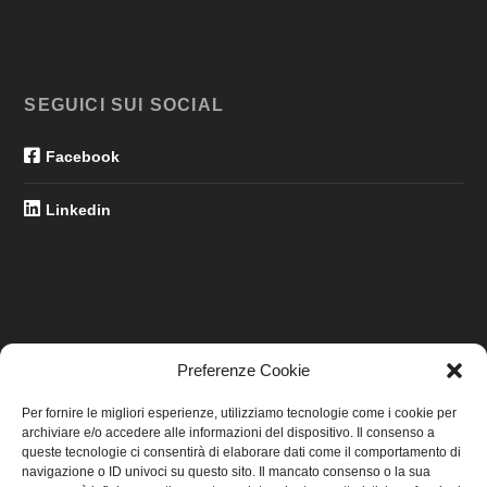
SEGUICI SUI SOCIAL
Facebook
Linkedin
Preferenze Cookie
LINK UTILI
Per fornire le migliori esperienze, utilizziamo tecnologie come i cookie per
archiviare e/o accedere alle informazioni del dispositivo. Il consenso a
Home
queste tecnologie ci consentirà di elaborare dati come il comportamento di
navigazione o ID univoci su questo sito. Il mancato consenso o la sua