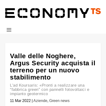
Valle delle Noghere,
Argus Security acquista il
terreno per un nuovo
stabilimento
L'ad Koursaris: «Pronti a realizzare una
“fabbrica green” con pannelli fotovoltaici e
impianto geotermico
11 Mar 2022
|
Aziende
,
Green news