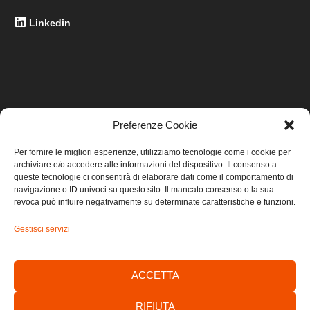
Linkedin
Preferenze Cookie
LINK UTILI
Per fornire le migliori esperienze, utilizziamo tecnologie come i cookie per
archiviare e/o accedere alle informazioni del dispositivo. Il consenso a
Home
queste tecnologie ci consentirà di elaborare dati come il comportamento di
navigazione o ID univoci su questo sito. Il mancato consenso o la sua
revoca può influire negativamente su determinate caratteristiche e funzioni.
Privacy
Gestisci servizi
Cookie
Contatti
ACCETTA
RIFIUTA