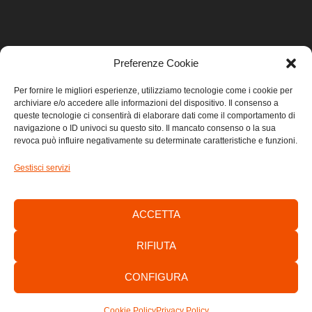
Preferenze Cookie
LINK UTILI
Per fornire le migliori esperienze, utilizziamo tecnologie come i cookie per
archiviare e/o accedere alle informazioni del dispositivo. Il consenso a
Home
queste tecnologie ci consentirà di elaborare dati come il comportamento di
navigazione o ID univoci su questo sito. Il mancato consenso o la sua
revoca può influire negativamente su determinate caratteristiche e funzioni.
Privacy
Gestisci servizi
Cookie
Contatti
ACCETTA
RIFIUTA
CONFIGURA
Consorzio di Sviluppo Economico Locale dell’Area Giuliana -
C.F./P.IVA: 01303700320
Cookie Policy
Privacy Policy