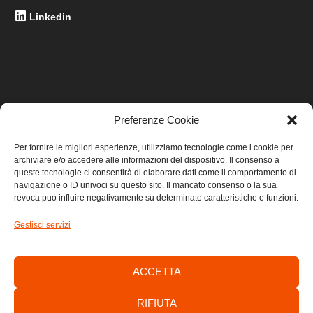
Linkedin
Preferenze Cookie
LINK UTILI
Per fornire le migliori esperienze, utilizziamo tecnologie come i cookie per
archiviare e/o accedere alle informazioni del dispositivo. Il consenso a
Home
queste tecnologie ci consentirà di elaborare dati come il comportamento di
navigazione o ID univoci su questo sito. Il mancato consenso o la sua
revoca può influire negativamente su determinate caratteristiche e funzioni.
Privacy
Gestisci servizi
Cookie
Contatti
ACCETTA
RIFIUTA