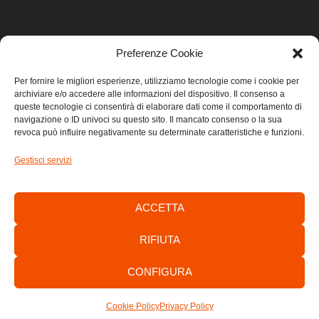
Preferenze Cookie
LINK UTILI
Per fornire le migliori esperienze, utilizziamo tecnologie come i cookie per
archiviare e/o accedere alle informazioni del dispositivo. Il consenso a
Home
queste tecnologie ci consentirà di elaborare dati come il comportamento di
navigazione o ID univoci su questo sito. Il mancato consenso o la sua
revoca può influire negativamente su determinate caratteristiche e funzioni.
Privacy
Gestisci servizi
Cookie
Contatti
ACCETTA
RIFIUTA
CONFIGURA
Consorzio di Sviluppo Economico Locale dell’Area Giuliana -
C.F./P.IVA: 01303700320
Cookie Policy
Privacy Policy
by
anawim