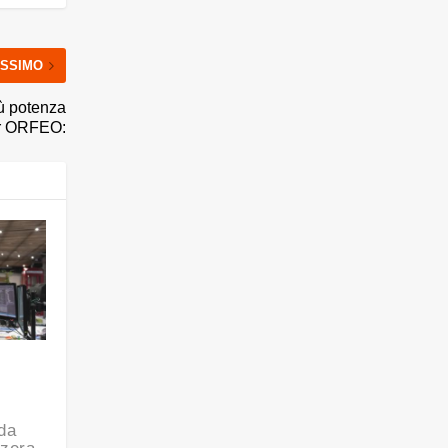
SSIMO
iù potenza
per ORFEO:
nda