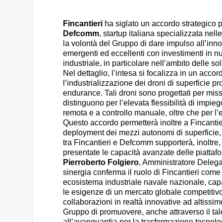
Fincantieri
ha siglato un accordo strategico p
Defcomm
, startup italiana specializzata ne
la volontà del Gruppo di dare impulso all’inn
emergenti ed eccellenti con investimenti in n
industriale, in particolare nell’ambito delle 
Nel dettaglio, l’intesa si focalizza in un acco
l’industrializzazione dei droni di superficie 
endurance. Tali droni sono progettati per miss
distinguono per l’elevata flessibilità di imp
remota e a controllo manuale, oltre che per l’
Questo accordo permetterà inoltre a Fincantier
deployment dei mezzi autonomi di superficie, 
tra Fincantieri e Defcomm supporterà, inoltre,
presentate le capacità avanzate delle piattafo
Pierroberto Folgiero
, Amministratore Delegat
sinergia conferma il ruolo di Fincantieri come 
ecosistema industriale navale nazionale, capa
le esigenze di un mercato globale competitivo
collaborazioni in realtà innovative ad altiss
Gruppo di promuovere, anche attraverso il tal
all’avanguardia per la trasformazione tecnolo