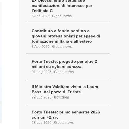
Ex Olcese: entro settembre
manifestazioni di interesse per
l’edificio C
5 Ago 2026
|
Global news
Contributo a fondo perduto a
giovani professionisti per spese di
formazione in Italia e all’estero
3 Ago 2026
|
Global news
Porto Trieste, progetto per oltre 2
milioni su cybersicurezza
31 Lug 2026
|
Global news
Il Ministro Valditara visita la Laura
Bassi nel porto di Trieste
29 Lug 2026
|
Istituzioni
Porto Trieste: primo semestre 2026
con un +2,7%
28 Lug 2026
|
Global news