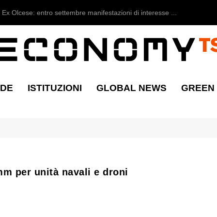
Ex Olcese: entro settembre manifestazioni di interesse ...
NDE
ISTITUZIONI
GLOBAL NEWS
GREEN
m per unità navali e droni