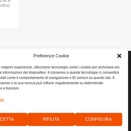
zzera
entro
Preferenze Cookie
le migliori esperienze, utilizziamo tecnologie come i cookie per archiviare e/o
e informazioni del dispositivo. Il consenso a queste tecnologie ci consentirà
LINK UTILI
 dati come il comportamento di navigazione o ID univoci su questo sito. Il
senso o la sua revoca può influire negativamente su determinate
he e funzioni.
Home
izi
Privacy
Cookie
CETTA
RIFIUTA
CONFIGURA