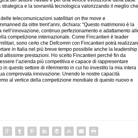
a strategica e la sovranità tecnologica valorizzando il meglio ch
e delle telecomunicazioni satellitari on the move e
nmanned da oltre trent’anni, dichiara: “Questo matrimonio è la
ca nell’innovazione, continuo perfezionamento e adattamento all
ella competizione internazionale. Come Fincantieri è leader
militari, sono certo che Defcomm con Fincantieri potrà realizzar
portare in Italia nel più breve tempo possibile anche la leadership
 ad altissime prestazioni. Ho scelto Fincantieri perché fin da
essere l’azienda più competitiva e capace di rappresentare
n questo settore di riferimento in cui ho investito la mia intera
tinua comprovata innovazione. Unendo le nostre capacità
remo al vertice della competizione mondiale di questo nuovo e