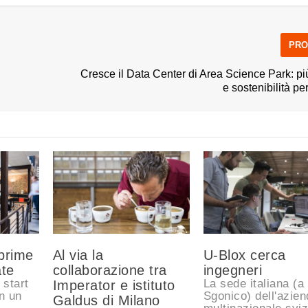
PRO
Cresce il Data Center di Area Science Park: p
e sostenibilità 
prime
Al via la
U-Blox cerca
ate
collaborazione tra
ingegneri
 start
La sede italiana (a
Imperator e istituto
n un
Sgonico) dell'azie
Galdus di Milano