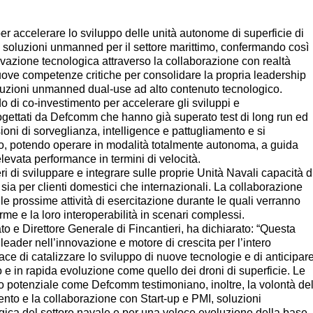
er accelerare lo sviluppo delle unità autonome di superficie di
lle soluzioni unmanned per il settore marittimo, confermando così
ovazione tecnologica attraverso la collaborazione con realtà
uove competenze critiche per consolidare la propria leadership
soluzioni unmanned dual-use ad alto contenuto tecnologico.
rdo di co-investimento per accelerare gli sviluppi e
progettati da Defcomm che hanno già superato test di long run ed
ioni di sorveglianza, intelligence e pattugliamento e si
iego, potendo operare in modalità totalmente autonoma, a guida
elevata performance in termini di velocità.
i di sviluppare e integrare sulle proprie Unità Navali capacità d
sia per clienti domestici che internazionali. La collaborazione
 le prossime attività di esercitazione durante le quali verranno
rme e la loro interoperabilità in scenari complessi.
o e Direttore Generale di Fincantieri, ha dichiarato: “Questa
leader nell’innovazione e motore di crescita per l’intero
ce di catalizzare lo sviluppo di nuove tecnologie e di anticipar
 e in rapida evoluzione come quello dei droni di superficie. Le
imo potenziale come Defcomm testimoniano, inoltre, la volontà de
ento e la collaborazione con Start-up e PMI, soluzioni
gica del settore navale e per una veloce evoluzione della base