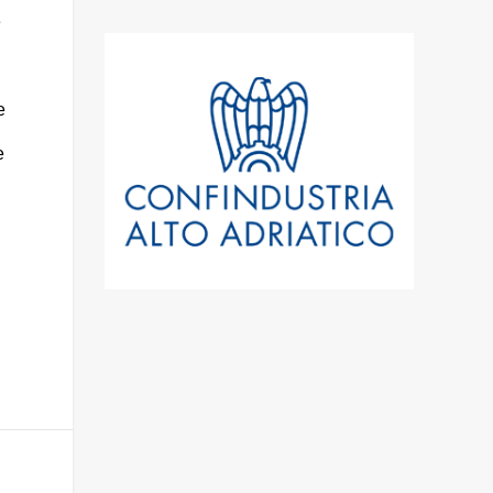
e
e
e