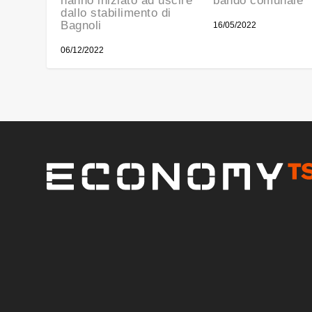
hanno iniziato ad uscire
bando comunale
dallo stabilimento di
Bagnoli
16/05/2022
06/12/2022