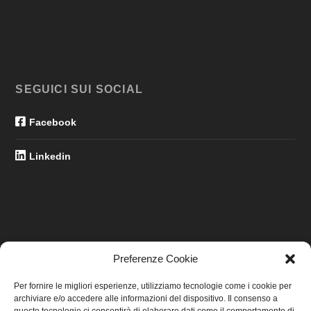
SEGUICI SUI SOCIAL
Facebook
Linkedin
Preferenze Cookie
LINK UTILI
Per fornire le migliori esperienze, utilizziamo tecnologie come i cookie per
archiviare e/o accedere alle informazioni del dispositivo. Il consenso a
Home
queste tecnologie ci consentirà di elaborare dati come il comportamento di