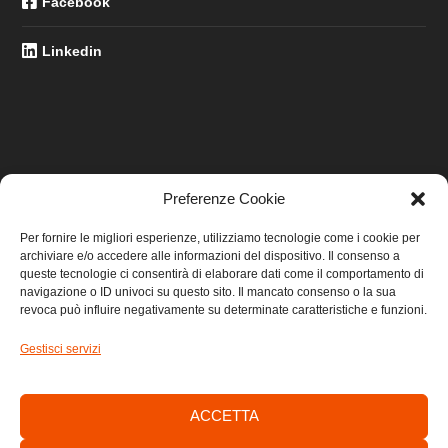
Facebook
Linkedin
Preferenze Cookie
LINK UTILI
Per fornire le migliori esperienze, utilizziamo tecnologie come i cookie per
archiviare e/o accedere alle informazioni del dispositivo. Il consenso a
Home
queste tecnologie ci consentirà di elaborare dati come il comportamento di
navigazione o ID univoci su questo sito. Il mancato consenso o la sua
revoca può influire negativamente su determinate caratteristiche e funzioni.
Privacy
Gestisci servizi
Cookie
Contatti
ACCETTA