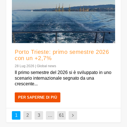
Porto Trieste: primo semestre 2026
con un +2,7%
28 Lug 2026
|
Global news
Il primo semestre del 2026 si è sviluppato in uno
scenario internazionale segnato da una
crescente...
PER SAPERNE DI PIÙ
1
2
3
…
61