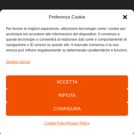
Preferenze Cookie
LINK UTILI
Per fornire le migliori esperienze, utilizziamo tecnologie come i cookie per
archiviare e/o accedere alle informazioni del dispositivo. Il consenso a
Home
queste tecnologie ci consentirà di elaborare dati come il comportamento di
navigazione o ID univoci su questo sito. Il mancato consenso o la sua
revoca può influire negativamente su determinate caratteristiche e funzioni.
Privacy
Gestisci servizi
Cookie
Contatti
ACCETTA
RIFIUTA
CONFIGURA
Consorzio di Sviluppo Economico Locale dell’Area Giuliana -
C.F./P.IVA: 01303700320
Cookie Policy
Privacy Policy
by
anawim