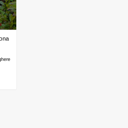
zona
ghere