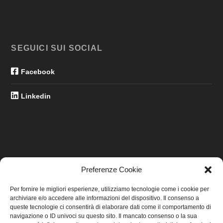
SEGUICI SUI SOCIAL
Facebook
Linkedin
Preferenze Cookie
LINK UTILI
Per fornire le migliori esperienze, utilizziamo tecnologie come i cookie per
archiviare e/o accedere alle informazioni del dispositivo. Il consenso a
Home
queste tecnologie ci consentirà di elaborare dati come il comportamento di
navigazione o ID univoci su questo sito. Il mancato consenso o la sua