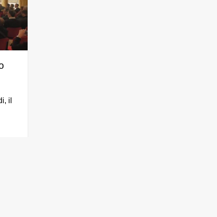
o
, il