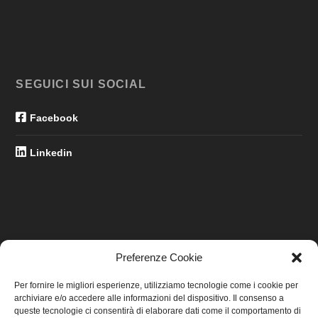
SEGUICI SUI SOCIAL
Facebook
Linkedin
Preferenze Cookie
LINK UTILI
Per fornire le migliori esperienze, utilizziamo tecnologie come i cookie per
archiviare e/o accedere alle informazioni del dispositivo. Il consenso a
Home
queste tecnologie ci consentirà di elaborare dati come il comportamento di