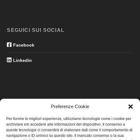
SEGUICI SUI SOCIAL
Facebook
Linkedin
Preferenze Cookie
LINK UTILI
Per fornire le migliori esperienze, utilizziamo tecnologie come i cookie per
archiviare e/o accedere alle informazioni del dispositivo. Il consenso a
Home
queste tecnologie ci consentirà di elaborare dati come il comportamento di
navigazione o ID univoci su questo sito. Il mancato consenso o la sua