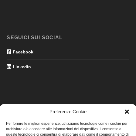
SEGUICI SUI SOCIAL
Facebook
Linkedin
Preferenze Cookie
LINK UTILI
Per fornire le migliori esperienze, utilizziamo tecnologie come i cookie per
archiviare e/o accedere alle informazioni del dispositivo. Il consenso a
Home
queste tecnologie ci consentirà di elaborare dati come il comportamento di