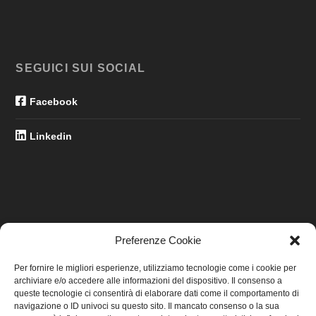
SEGUICI SUI SOCIAL
Facebook
Linkedin
Preferenze Cookie
LINK UTILI
Per fornire le migliori esperienze, utilizziamo tecnologie come i cookie per
archiviare e/o accedere alle informazioni del dispositivo. Il consenso a
Home
queste tecnologie ci consentirà di elaborare dati come il comportamento di
navigazione o ID univoci su questo sito. Il mancato consenso o la sua