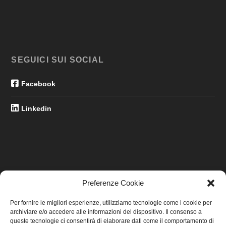
SEGUICI SUI SOCIAL
Facebook
Linkedin
Preferenze Cookie
LINK UTILI
Per fornire le migliori esperienze, utilizziamo tecnologie come i cookie per
archiviare e/o accedere alle informazioni del dispositivo. Il consenso a
Home
queste tecnologie ci consentirà di elaborare dati come il comportamento di