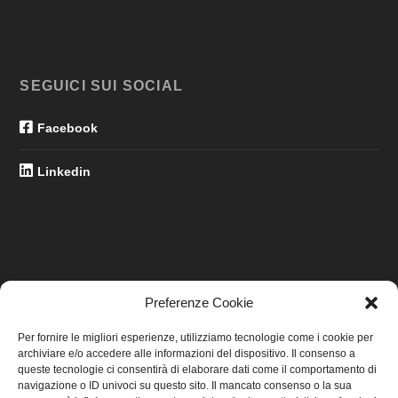
SEGUICI SUI SOCIAL
Facebook
Linkedin
Preferenze Cookie
LINK UTILI
Per fornire le migliori esperienze, utilizziamo tecnologie come i cookie per
archiviare e/o accedere alle informazioni del dispositivo. Il consenso a
Home
queste tecnologie ci consentirà di elaborare dati come il comportamento di
navigazione o ID univoci su questo sito. Il mancato consenso o la sua