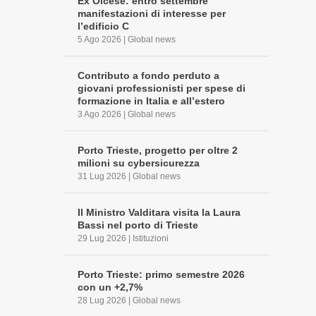
Ex Olcese: entro settembre
manifestazioni di interesse per
l’edificio C
5 Ago 2026
|
Global news
Contributo a fondo perduto a
giovani professionisti per spese di
formazione in Italia e all’estero
3 Ago 2026
|
Global news
Porto Trieste, progetto per oltre 2
milioni su cybersicurezza
31 Lug 2026
|
Global news
Il Ministro Valditara visita la Laura
Bassi nel porto di Trieste
29 Lug 2026
|
Istituzioni
Porto Trieste: primo semestre 2026
con un +2,7%
28 Lug 2026
|
Global news