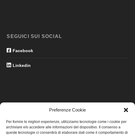
SEGUICI SUI SOCIAL
Facebook
Linkedin
Preferenze Cookie
LINK UTILI
Per fornire le migliori esperienze, utilizziamo tecnologie come i cookie per
archiviare e/o accedere alle informazioni del dispositivo. Il consenso a
Home
queste tecnologie ci consentirà di elaborare dati come il comportamento di