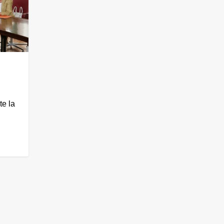
o
te la