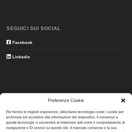
SEGUICI SUI SOCIAL
Facebook
Linkedin
Preferenze Cookie
LINK UTILI
Per fornire le migliori esperienze, utilizziamo tecnologie come i cookie per
archiviare e/o accedere alle informazioni del dispositivo. Il consenso a
Home
queste tecnologie ci consentirà di elaborare dati come il comportamento di
navigazione o ID univoci su questo sito. Il mancato consenso o la sua