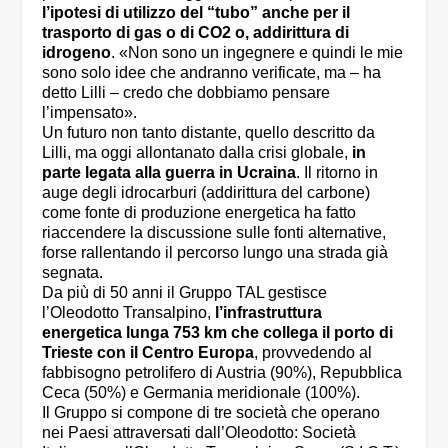
l’ipotesi di utilizzo del “tubo” anche per il
trasporto di gas o di CO2 o, addirittura di
idrogeno
. «Non sono un ingegnere e quindi le mie
sono solo idee che andranno verificate, ma – ha
detto Lilli – credo che dobbiamo pensare
l’impensato».
Un futuro non tanto distante, quello descritto da
Lilli, ma oggi allontanato dalla crisi globale,
in
parte legata alla guerra in Ucraina
. Il ritorno in
auge degli idrocarburi (addirittura del carbone)
come fonte di produzione energetica ha fatto
riaccendere la discussione sulle fonti alternative,
forse rallentando il percorso lungo una strada già
segnata.
Da più di 50 anni il Gruppo TAL gestisce
l’Oleodotto Transalpino,
l’infrastruttura
energetica lunga 753 km che collega il porto di
Trieste con il Centro Europa
, provvedendo al
fabbisogno petrolifero di Austria (90%), Repubblica
Ceca (50%) e Germania meridionale (100%).
Il Gruppo si compone di tre società che operano
nei Paesi attraversati dall’Oleodotto: Società