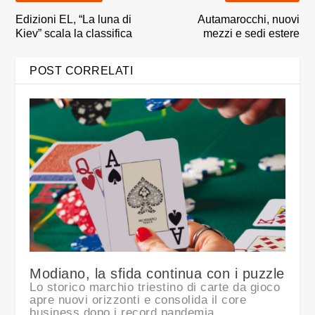
Edizioni EL, “La luna di
Autamarocchi, nuovi
Kiev” scala la classifica
mezzi e sedi estere
POST CORRELATI
Modiano, la sfida continua con i puzzle
Lo storico marchio triestino di carte da gioco
apre nuovi orizzonti e consolida il core
business dopo i record pandemia