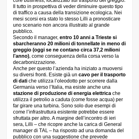
core business, focalizzato sul trasporto del greggio.
Il tutto in prospettiva di veder diminuire questo tipo
di traffico a causa della transizione ecologica. Nei
mesi scorsi era stato lo stesso Lilli a pronosticare
uno scenario non ancora illustrato al grande
pubblico.
Secondo il manager,
entro 10 anni a Trieste si
sbarcheranno 20 milioni di tonnellate in meno di
greggio (oggi se ne contano circa 37,2 milioni
l’anno)
, come conseguenza della corsa verso la
decarbonizzazione.
Anche per questo l’azienda ha iniziato a muoversi
su diversi fronti. Esiste già un
cavo per il trasporto
di dati
che utilizza l’oleodotto per scorrere dalla
Germania verso l’Italia, ma esiste anche una
stazione di produzione di energia elettrica
che
utilizza il petrolio a caduta (come fosse acqua) per
far girare una turbina. Sono solo due esempi di
come l’infrastruttura esistente potrebbe essere
sfruttata per altro. A margine dell’incontro di ieri
sera, Lilli – che ricopre anche la carica di General
manager di TAL – ha risposto ad una domanda del
pubblico con una suggestione che prevede