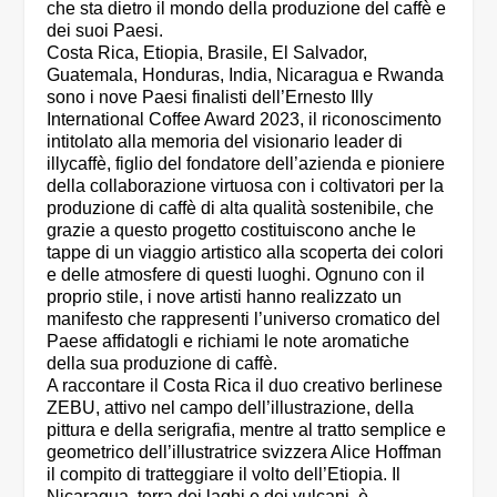
che sta dietro il mondo della produzione del caffè e
dei suoi Paesi.
Costa Rica, Etiopia, Brasile, El Salvador,
Guatemala, Honduras, India, Nicaragua e Rwanda
sono i nove Paesi finalisti dell’Ernesto Illy
International Coffee Award 2023, il riconoscimento
intitolato alla memoria del visionario leader di
illycaffè, figlio del fondatore dell’azienda e pioniere
della collaborazione virtuosa con i coltivatori per la
produzione di caffè di alta qualità sostenibile, che
grazie a questo progetto costituiscono anche le
tappe di un viaggio artistico alla scoperta dei colori
e delle atmosfere di questi luoghi. Ognuno con il
proprio stile, i nove artisti hanno realizzato un
manifesto che rappresenti l’universo cromatico del
Paese affidatogli e richiami le note aromatiche
della sua produzione di caffè.
A raccontare il Costa Rica il duo creativo berlinese
ZEBU, attivo nel campo dell’illustrazione, della
pittura e della serigrafia, mentre al tratto semplice e
geometrico dell’illustratrice svizzera Alice Hoffman
il compito di tratteggiare il volto dell’Etiopia. Il
Nicaragua, terra dei laghi e dei vulcani, è