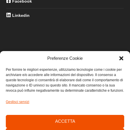
Facebook
Linkedin
Preferenze Cookie
LINK UTILI
Per fornire le migliori esperienze, utilizziamo tecnologie come i cookie per
archiviare e/o accedere alle informazioni del dispositivo. Il consenso a
Home
queste tecnologie ci consentirà di elaborare dati come il comportamento di
navigazione o ID univoci su questo sito. Il mancato consenso o la sua
revoca può influire negativamente su determinate caratteristiche e funzioni.
Privacy
Gestisci servizi
Cookie
Contatti
ACCETTA