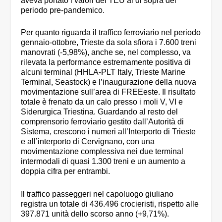
aveva portato i valori dei TEU al di sopra del
periodo pre-pandemico.
Per quanto riguarda il traffico ferroviario nel periodo
gennaio-ottobre, Trieste da sola sfiora i 7.600 treni
manovrati (-5,98%), anche se, nel complesso, va
rilevata la performance estremamente positiva di
alcuni terminal (HHLA-PLT Italy, Trieste Marine
Terminal, Seastock) e l’inaugurazione della nuova
movimentazione sull’area di FREEeste. Il risultato
totale è frenato da un calo presso i moli V, VI e
Siderurgica Triestina. Guardando al resto del
comprensorio ferroviario gestito dall’Autorità di
Sistema, crescono i numeri all’Interporto di Trieste
e all’interporto di Cervignano, con una
movimentazione complessiva nei due terminal
intermodali di quasi 1.300 treni e un aumento a
doppia cifra per entrambi.
Il traffico passeggeri nel capoluogo giuliano
registra un totale di 436.496 crocieristi, rispetto alle
397.871 unità dello scorso anno (+9,71%).