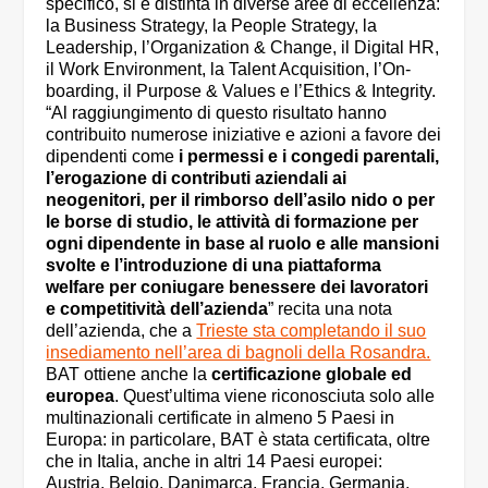
specifico, si è distinta in diverse aree di eccellenza:
la Business Strategy, la People Strategy, la
Leadership, l’Organization & Change, il Digital HR,
il Work Environment, la Talent Acquisition, l’On-
boarding, il Purpose & Values e l’Ethics & Integrity.
“Al raggiungimento di questo risultato hanno
contribuito numerose iniziative e azioni a favore dei
dipendenti come
i permessi e i congedi parentali,
l’erogazione di contributi aziendali ai
neogenitori, per il rimborso dell’asilo nido o per
le borse di studio, le attività di formazione per
ogni dipendente in base al ruolo e alle mansioni
svolte e l’introduzione di una piattaforma
welfare per coniugare benessere dei lavoratori
e competitività dell’azienda
” recita una nota
dell’azienda, che a
Trieste sta completando il suo
insediamento nell’area di bagnoli della Rosandra.
BAT ottiene anche la
certificazione globale ed
europea
. Quest’ultima viene riconosciuta solo alle
multinazionali certificate in almeno 5 Paesi in
Europa: in particolare, BAT è stata certificata, oltre
che in Italia, anche in altri 14 Paesi europei:
Austria, Belgio, Danimarca, Francia, Germania,