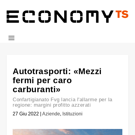
Autotrasporti: «Mezzi
fermi per caro
carburanti»
Confartigianato Fvg lancia l'allarme per la
regione: margini profitto azzerati
27 Giu 2022
|
Aziende
,
Istituzioni