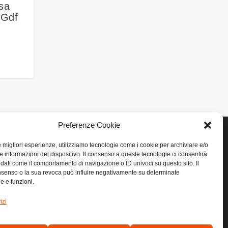
esa
 Gdf
Preferenze Cookie
le migliori esperienze, utilizziamo tecnologie come i cookie per archiviare e/o
e informazioni del dispositivo. Il consenso a queste tecnologie ci consentirà
LINK UTILI
 dati come il comportamento di navigazione o ID univoci su questo sito. Il
senso o la sua revoca può influire negativamente su determinate
he e funzioni.
Home
izi
Privacy