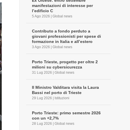
Ex Olcese: entro settembre
manifestazioni di interesse per
l’edificio C
5 Ago 2026
|
Global news
Contributo a fondo perduto a
giovani professionisti per spese di
formazione in Italia e all’estero
3 Ago 2026
|
Global news
Porto Trieste, progetto per oltre 2
milioni su cybersicurezza
31 Lug 2026
|
Global news
Il Ministro Valditara visita la Laura
Bassi nel porto di Trieste
29 Lug 2026
|
Istituzioni
Porto Trieste: primo semestre 2026
con un +2,7%
28 Lug 2026
|
Global news