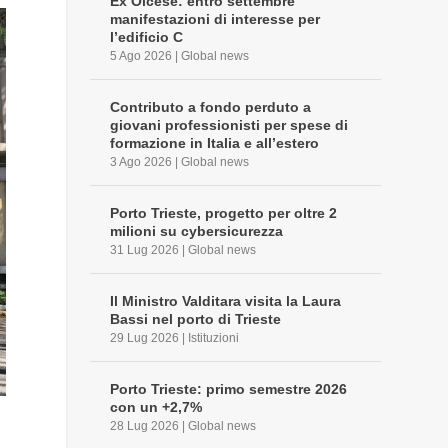
Ex Olcese: entro settembre
manifestazioni di interesse per
l’edificio C
5 Ago 2026
|
Global news
Contributo a fondo perduto a
giovani professionisti per spese di
formazione in Italia e all’estero
3 Ago 2026
|
Global news
Porto Trieste, progetto per oltre 2
milioni su cybersicurezza
31 Lug 2026
|
Global news
Il Ministro Valditara visita la Laura
Bassi nel porto di Trieste
29 Lug 2026
|
Istituzioni
Porto Trieste: primo semestre 2026
con un +2,7%
28 Lug 2026
|
Global news