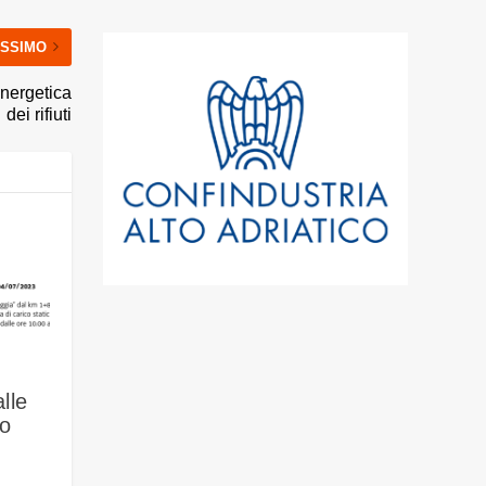
SSIMO
energetica
dei rifiuti
lle
io