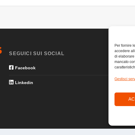
Per fornire 
accedere all
SEGUICI SUI SOCIAL
di elaborare
mancato con
caratteristic
Facebook
Gestisci serv
Linkedin
AC