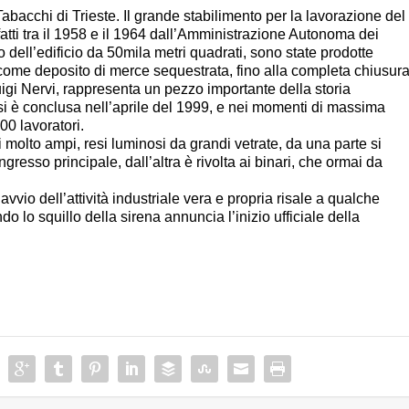
 Tabacchi di Trieste. Il grande stabilimento per la lavorazione del
fatti tra il 1958 e il 1964 dall’Amministrazione Autonoma dei
no dell’edificio da 50mila metri quadrati, sono state prodotte
 come deposito di merce sequestrata, fino alla completa chiusura
uigi Nervi, rappresenta un pezzo importante della storia
e si è conclusa nell’aprile del 1999, e nei momenti di massima
500 lavoratori.
i molto ampi, resi luminosi da grandi vetrate, da una parte si
gresso principale, dall’altra è rivolta ai binari, che ormai da
vvio dell’attività industriale vera e propria risale a qualche
 lo squillo della sirena annuncia l’inizio ufficiale della