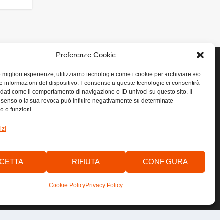
Preferenze Cookie
le migliori esperienze, utilizziamo tecnologie come i cookie per archiviare e/o
e informazioni del dispositivo. Il consenso a queste tecnologie ci consentirà
LINK UTILI
 dati come il comportamento di navigazione o ID univoci su questo sito. Il
senso o la sua revoca può influire negativamente su determinate
he e funzioni.
Home
izi
Privacy
Cookie
CETTA
RIFIUTA
CONFIGURA
Contatti
Cookie Policy
Privacy Policy