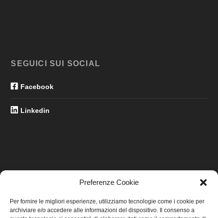
SEGUICI SUI SOCIAL
Facebook
Linkedin
Preferenze Cookie
LINK UTILI
Per fornire le migliori esperienze, utilizziamo tecnologie come i cookie per
archiviare e/o accedere alle informazioni del dispositivo. Il consenso a
Home