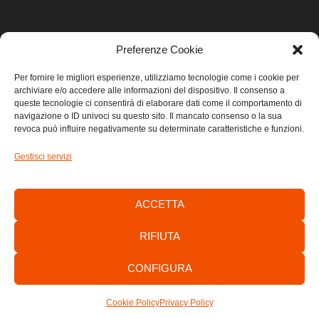
Preferenze Cookie
LINK UTILI
Per fornire le migliori esperienze, utilizziamo tecnologie come i cookie per
archiviare e/o accedere alle informazioni del dispositivo. Il consenso a
Home
queste tecnologie ci consentirà di elaborare dati come il comportamento di
navigazione o ID univoci su questo sito. Il mancato consenso o la sua
revoca può influire negativamente su determinate caratteristiche e funzioni.
Privacy
Gestisci servizi
Cookie
Contatti
ACCETTA
RIFIUTA
CONFIGURA
Consorzio di Sviluppo Economico Locale dell’Area Giuliana -
C.F./P.IVA: 01303700320
Cookie Policy
Privacy Policy
by
anawim