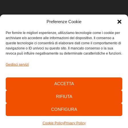
Preferenze Cookie
LINK UTILI
Per fornire le migliori esperienze, utilizziamo tecnologie come i cookie per
archiviare e/o accedere alle informazioni del dispositivo. Il consenso a
Home
queste tecnologie ci consentirà di elaborare dati come il comportamento di
navigazione o ID univoci su questo sito. Il mancato consenso o la sua
revoca può influire negativamente su determinate caratteristiche e funzioni.
Privacy
Gestisci servizi
Cookie
Contatti
ACCETTA
RIFIUTA
CONFIGURA
Consorzio di Sviluppo Economico Locale dell’Area Giuliana -
C.F./P.IVA: 01303700320
Cookie Policy
Privacy Policy