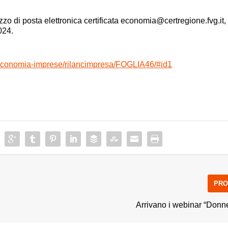
zo di posta elettronica certificata
economia@certregione.fvg.it
,
024.
/economia-imprese/rilancimpresa/FOGLIA46/#id1
PRO
Arrivano i webinar “Donne 