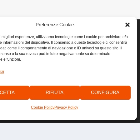
Preferenze Cookie
le migliori esperienze, utilizziamo tecnologie come i cookie per archiviare e/o
e informazioni del dispositivo. Il consenso a queste tecnologie ci consentirà
LINK UTILI
 dati come il comportamento di navigazione o ID univoci su questo sito. Il
senso o la sua revoca può influire negativamente su determinate
he e funzioni.
Home
izi
Privacy
Cookie
CETTA
RIFIUTA
CONFIGURA
Contatti
Cookie Policy
Privacy Policy
by
anawim