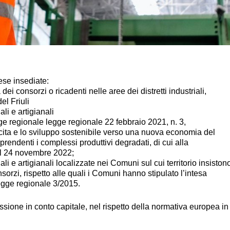
ese insediate:
ei consorzi o ricadenti nelle aree dei distretti industriali,
el Friuli
li e artigianali
egge regionale legge regionale 22 febbraio 2021, n. 3,
cita e lo sviluppo sostenibile verso una nuova economia del
rendenti i complessi produttivi degradati, di cui alla
el 24 novembre 2022;
li e artigianali localizzate nei Comuni sul cui territorio insiston
orzi, rispetto alle quali i Comuni hanno stipulato l’intesa
legge regionale 3/2015.
essione in conto capitale, nel rispetto della normativa europea in