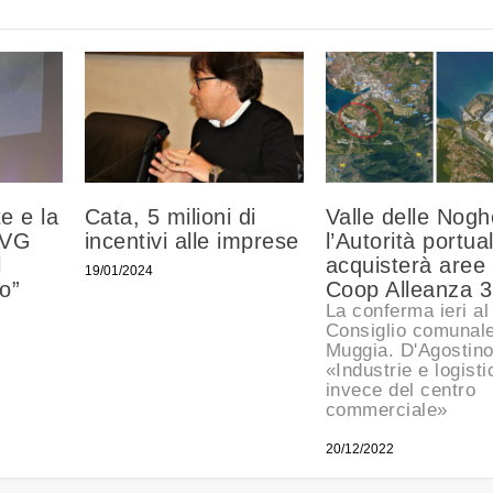
e e la
Cata, 5 milioni di
Valle delle Nogh
FVG
incentivi alle imprese
l’Autorità portua
l
acquisterà aree
19/01/2024
no”
Coop Alleanza 3
La conferma ieri al
Consiglio comunale
Muggia. D'Agostino
«Industrie e logisti
invece del centro
commerciale»
20/12/2022