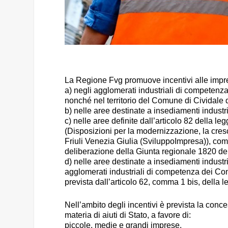
La Regione Fvg promuove incentivi alle impr
a) negli agglomerati industriali di competenza d
nonché nel territorio del Comune di Cividale d
b) nelle aree destinate a insediamenti industria
c) nelle aree definite dall’articolo 82 della l
(Disposizioni per la modernizzazione, la cres
Friuli Venezia Giulia (SviluppoImpresa)), comp
deliberazione della Giunta regionale 1820 d
d) nelle aree destinate a insediamenti industria
agglomerati industriali di competenza dei Cons
prevista dall’articolo 62, comma 1 bis, della 
Nell’ambito degli incentivi è prevista la conc
materia di aiuti di Stato, a favore di:
piccole, medie e grandi imprese.