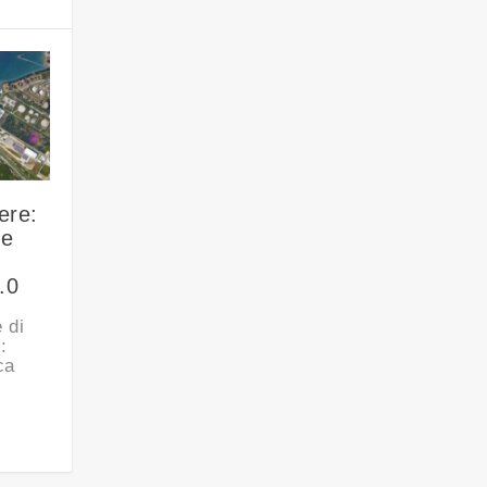
ere:
le
.0
 di
:
ca