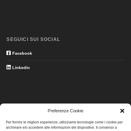
SEGUICI SUI SOCIAL
Facebook
Linkedin
Preferenze Cookie
LINK UTILI
Per fornire le migliori esperienze, utilizziamo tecnologie come i cookie per
archiviare e/o accedere alle informazioni del dispositivo. Il consenso a
Home