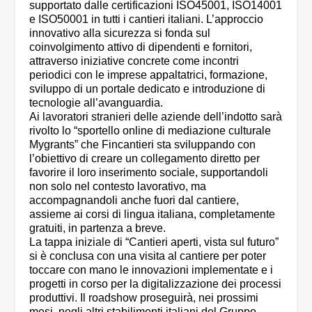
supportato dalle certificazioni ISO45001, ISO14001
e ISO50001 in tutti i cantieri italiani. L’approccio
innovativo alla sicurezza si fonda sul
coinvolgimento attivo di dipendenti e fornitori,
attraverso iniziative concrete come incontri
periodici con le imprese appaltatrici, formazione,
sviluppo di un portale dedicato e introduzione di
tecnologie all’avanguardia.
Ai lavoratori stranieri delle aziende dell’indotto sarà
rivolto lo “sportello online di mediazione culturale
Mygrants” che Fincantieri sta sviluppando con
l’obiettivo di creare un collegamento diretto per
favorire il loro inserimento sociale, supportandoli
non solo nel contesto lavorativo, ma
accompagnandoli anche fuori dal cantiere,
assieme ai corsi di lingua italiana, completamente
gratuiti, in partenza a breve.
La tappa iniziale di “Cantieri aperti, vista sul futuro”
si è conclusa con una visita al cantiere per poter
toccare con mano le innovazioni implementate e i
progetti in corso per la digitalizzazione dei processi
produttivi. Il roadshow proseguirà, nei prossimi
mesi, negli altri stabilimenti italiani del Gruppo,