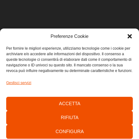
Preferenze Cookie
LINK UTILI
Per fornire le migliori esperienze, utilizziamo tecnologie come i cookie per
archiviare e/o accedere alle informazioni del dispositivo. Il consenso a
Home
queste tecnologie ci consentirà di elaborare dati come il comportamento di
navigazione o ID univoci su questo sito. Il mancato consenso o la sua
revoca può influire negativamente su determinate caratteristiche e funzioni.
Privacy
Gestisci servizi
Cookie
Contatti
ACCETTA
RIFIUTA
CONFIGURA
Consorzio di Sviluppo Economico Locale dell’Area Giuliana -