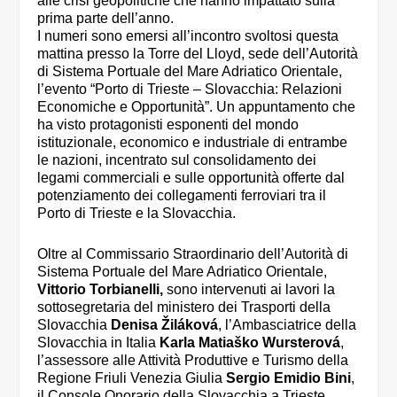
alle crisi geopolitiche che hanno impattato sulla
prima parte dell’anno.
I numeri sono emersi all’incontro svoltosi questa
mattina presso la Torre del Lloyd, sede dell’Autorità
di Sistema Portuale del Mare Adriatico Orientale,
l’evento “Porto di Trieste – Slovacchia: Relazioni
Economiche e Opportunità”. Un appuntamento che
ha visto protagonisti esponenti del mondo
istituzionale, economico e industriale di entrambe
le nazioni, incentrato sul consolidamento dei
legami commerciali e sulle opportunità offerte dal
potenziamento dei collegamenti ferroviari tra il
Porto di Trieste e la Slovacchia.
Oltre al Commissario Straordinario dell’Autorità di
Sistema Portuale del Mare Adriatico Orientale,
Vittorio Torbianelli,
sono intervenuti ai lavori la
sottosegretaria del ministero dei Trasporti della
Slovacchia
Denisa Žiláková
, l’Ambasciatrice della
Slovacchia in Italia
Karla Matiaško Wursterová
,
l’assessore alle Attività Produttive e Turismo della
Regione Friuli Venezia Giulia
Sergio Emidio Bini
,
il Console Onorario della Slovacchia a Trieste