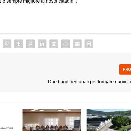
izio sempre migliore ai nostri cittadini”.
PRO
Due bandi regionali per formare nuovi 