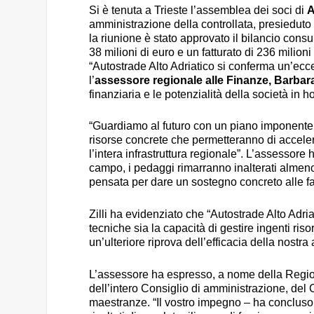
Si è tenuta a Trieste l’assemblea dei soci di
A
amministrazione della controllata, presiedut
la riunione è stato approvato il bilancio consun
38 milioni di euro e un fatturato di 236 milioni
“Autostrade Alto Adriatico si conferma un’ecc
l’
assessore regionale alle Finanze, Barbara 
finanziaria e le potenzialità della società in ho
“Guardiamo al futuro con un piano imponente d
risorse concrete che permetteranno di acceler
l’intera infrastruttura regionale”. L’assessore
campo, i pedaggi rimarranno inalterati almeno f
pensata per dare un sostegno concreto alle f
Zilli ha evidenziato che “Autostrade Alto Ad
tecniche sia la capacità di gestire ingenti ris
un’ulteriore riprova dell’efficacia della nostr
L’assessore ha espresso, a nome della Regio
dell’intero Consiglio di amministrazione, del C
maestranze. “Il vostro impegno – ha concluso 