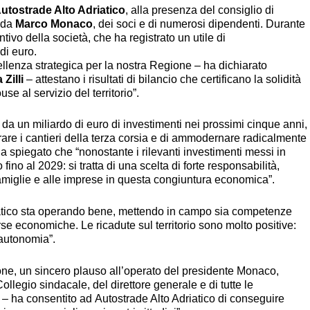
utostrade Alto Adriatico
, alla presenza del consiglio di
o da
Marco Monaco
, dei soci e di numerosi dipendenti. Durante
tivo della società, che ha registrato un utile di
 di euro.
ellenza strategica per la nostra Regione – ha dichiarato
Zilli
– attestano i risultati di bilancio che certificano la solidità
use al servizio del territorio”.
a un miliardo di euro di investimenti nei prossimi cinque anni,
are i cantieri della terza corsia e di ammodernare radicalmente
 ha spiegato che “nonostante i rilevanti investimenti messi in
ino al 2029: si tratta di una scelta di forte responsabilità,
amiglie e alle imprese in questa congiuntura economica”.
riatico sta operando bene, mettendo in campo sia competenze
orse economiche. Le ricadute sul territorio sono molto positive:
a autonomia”.
ne, un sincero plauso all’operato del presidente Monaco,
ollegio sindacale, del direttore generale e di tutte le
– ha consentito ad Autostrade Alto Adriatico di conseguire