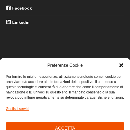
Facebook
Linkedin
Preferenze Cookie
LINK UTILI
Per fornire le migliori esperienze, utilizziamo tecnologie come i cookie per
archiviare e/o accedere alle informazioni del dispositivo. Il consenso a
Home
queste tecnologie ci consentirà di elaborare dati come il comportamento di
navigazione o ID univoci su questo sito. Il mancato consenso o la sua
revoca può influire negativamente su determinate caratteristiche e funzioni.
Privacy
Gestisci servizi
Cookie
Contatti
ACCETTA