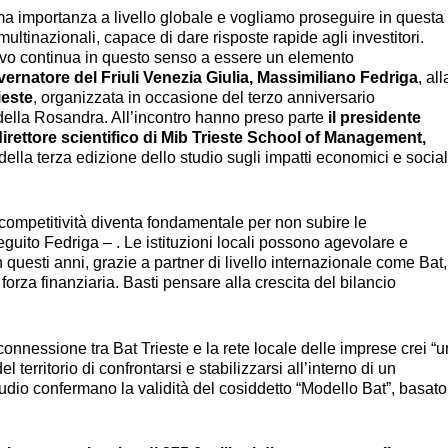
ima importanza a livello globale e vogliamo proseguire in questa
 multinazionali, capace di dare risposte rapide agli investitori.
uttivo continua in questo senso a essere un elemento
ernatore del Friuli Venezia Giulia, Massimiliano Fedriga
, all
ieste
, organizzata in occasione del terzo anniversario
ella Rosandra. All’incontro hanno preso parte
il presidente
 direttore scientifico di Mib Trieste School of Management,
ti della terza edizione dello studio sugli impatti economici e social
a competitività diventa fondamentale per non subire le
guito Fedriga – . Le istituzioni locali possono agevolare e
n questi anni, grazie a partner di livello internazionale come Bat,
 forza finanziaria. Basti pensare alla crescita del bilancio
connessione tra Bat Trieste e la rete locale delle imprese crei “u
 territorio di confrontarsi e stabilizzarsi all’interno di un
studio confermano la validità del cosiddetto “Modello Bat”, basato