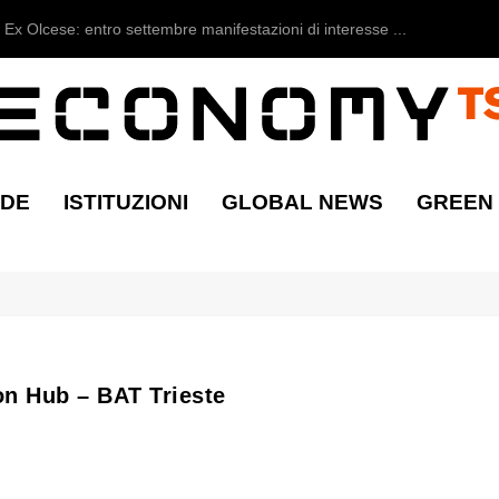
Ex Olcese: entro settembre manifestazioni di interesse ...
NDE
ISTITUZIONI
GLOBAL NEWS
GREEN
on Hub – BAT Trieste